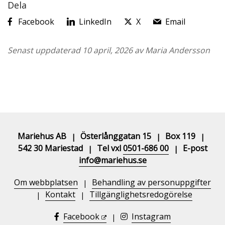
Dela
Facebook
LinkedIn
X
Email
Senast uppdaterad 10 april, 2026 av Maria Andersson
Mariehus AB
Österlånggatan 15
Box 119
|
|
|
542 30 Mariestad
Tel vxl
0501-686 00
E-post
|
|
info@mariehus.se
Om webbplatsen
Behandling av personuppgifter
|
Kontakt
Tillgänglighetsredogörelse
|
|
Facebook
Instagram
|